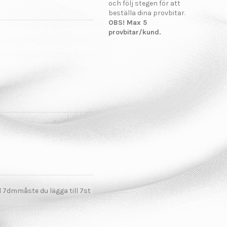
och följ stegen för att
beställa dina provbitar.
OBS! Max 5
provbitar/kund.
el 7dmmåste du lägga till 7st