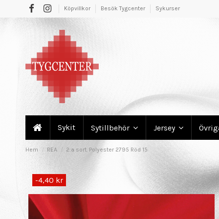
Köpvillkor
Besök Tygcenter
Sykurser
Sykit
Sytillbehör
Jersey
Övri
Hem
REA
2:a sort. Polyester 2795 Röd 15
-4,40 kr