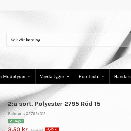
ga Modetyger
Vävda tyger
Hemtextil
Handar
2:a sort. Polyester 2795 Röd 15
Referens
02795/015
I lager
3,50 kr
7,90 kr
-4,40 kr