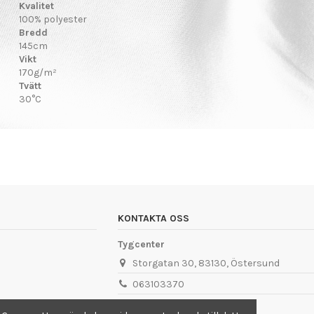
Kvalitet
100% polyester
Bredd
145cm
Vikt
170g/m²
Tvätt
30°C
KONTAKTA OSS
Tygcenter
Storgatan 30, 83130, Östersund
063103370
info@tygcenter.se