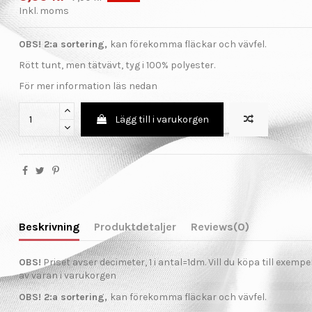
Inkl. moms
OBS! 2:a sortering,
kan förekomma fläckar och vävfel.
Rött tunt, men tätvävt, tyg i 100% polyester.
För mer information läs nedan
Lägg till i varukorgen
Beskrivning
Produktdetaljer
Reviews
(0)
OBS!
Priset avser decimeter, 1 i antal=1dm. Vill du köpa till exemp
av varan i varukorgen
OBS! 2:a sortering,
kan förekomma fläckar och vävfel.