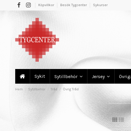
Köpvillkor
Besök Tygcenter
Sykurser
Sykit
Sytillbehör
Jersey
Övri
Hem
Sytillbehör
Tråd
Övrig Tråd