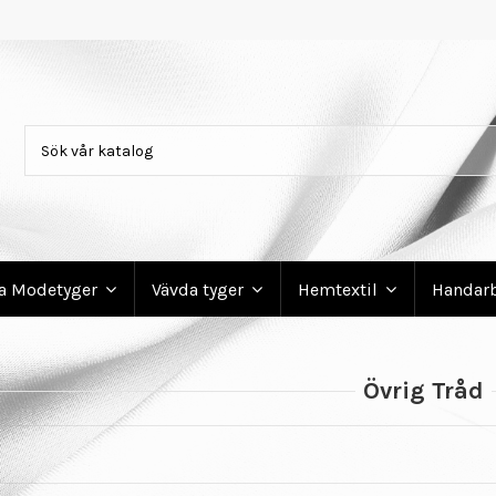
ga Modetyger
Vävda tyger
Hemtextil
Handar
Övrig Tråd