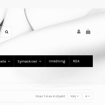
Inredning
REA
bete
Symaskiner
Visar 1-4 av 4 objekt
Välj
4