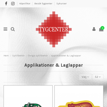
Köpvillkor
Besök Tygcenter
Sykurser
0
Hem
Sytillbehör
Övriga sytillbehör
Applikationer & Laglappar
Applikationer & Laglappar
Välj
52