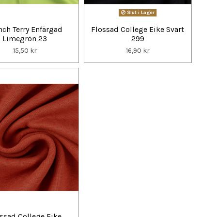
Slut i Lager
nch Terry Enfärgad
Flossad College Eike Svart
Limegrön 23
299
15,50 kr
16,90 kr
ssad College Eike