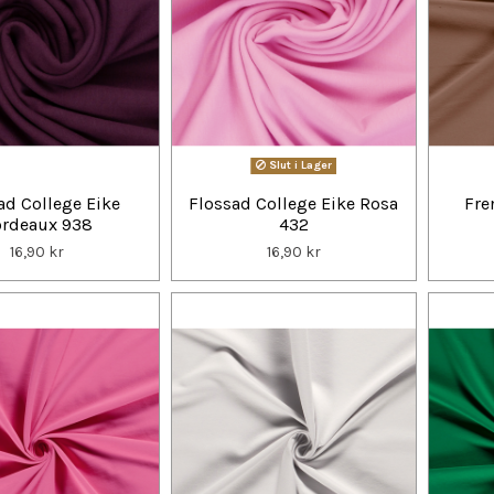
Slut i Lager
ad College Eike
Flossad College Eike Rosa
Fre
rdeaux 938
432
16,90 kr
16,90 kr