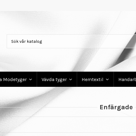
ga Modetyger
Vävda tyger
Hemtextil
Handar
Enfärgade