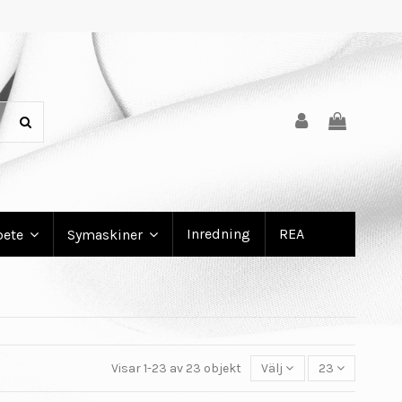
Inredning
REA
bete
Symaskiner
Visar 1-23 av 23 objekt
Välj
23