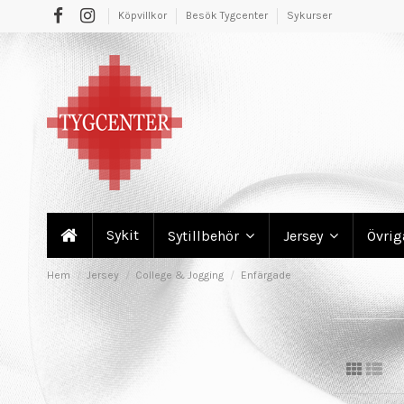
Köpvillkor
Besök Tygcenter
Sykurser
Sykit
Sytillbehör
Jersey
Övri
Hem
Jersey
College & Jogging
Enfärgade