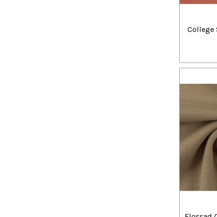
College 
Flossad 