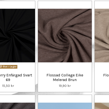
Slut i Lager
erry Enfärgad Svart
Flossad College Eike
Flo
69
Melerad Brun
15,50 kr
19,90 kr