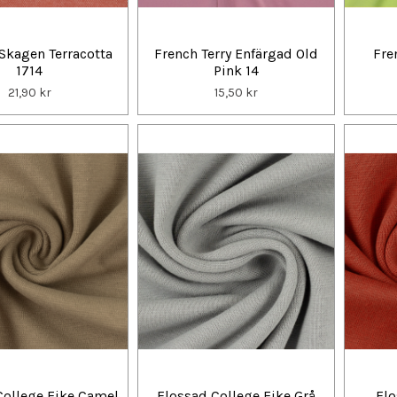
Skagen Terracotta
French Terry Enfärgad Old
Fre
1714
Pink 14
21,90 kr
15,50 kr
College Eike Camel
Flossad College Eike Grå
Flo