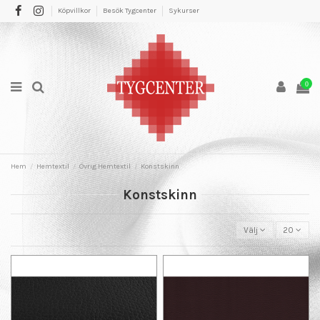
Köpvillkor
Besök Tygcenter
Sykurser
0
Hem
Hemtextil
Övrig Hemtextil
Konstskinn
Konstskinn
Välj
20