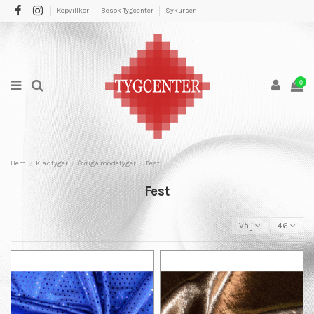
Köpvillkor
Besök Tygcenter
Sykurser
0
Hem
Klädtyger
Övriga modetyger
Fest
Fest
Välj
46