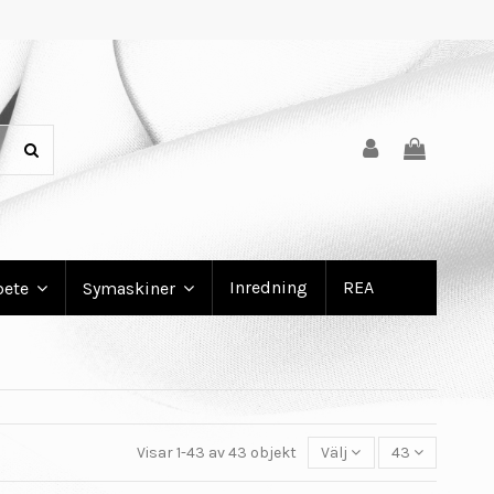
Inredning
REA
bete
Symaskiner
Visar 1-43 av 43 objekt
Välj
43