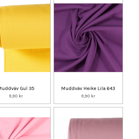
Muddväv Gul 35
Muddväv Heike Lila 643
9,90 kr
9,90 kr