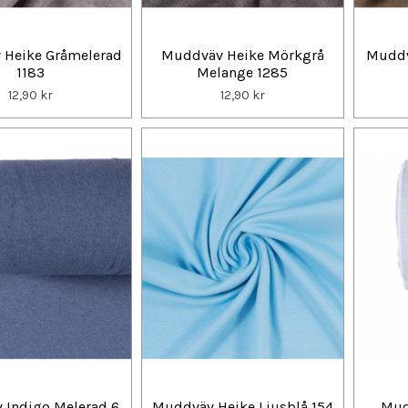
Heike Gråmelerad
Muddväv Heike Mörkgrå
Muddv
1183
Melange 1285
12,90 kr
12,90 kr
 Indigo Melerad 6
Muddväv Heike Ljusblå 154
Mud