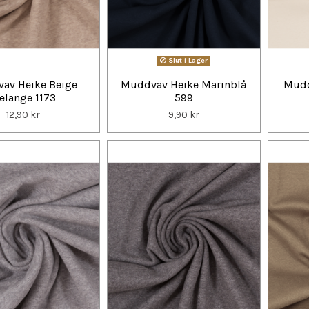
Slut i Lager
äv Heike Beige
Muddväv Heike Marinblå
Mudd
elange 1173
599
12,90 kr
9,90 kr