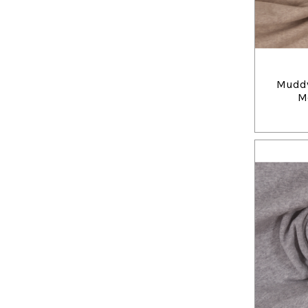
Muddv
M