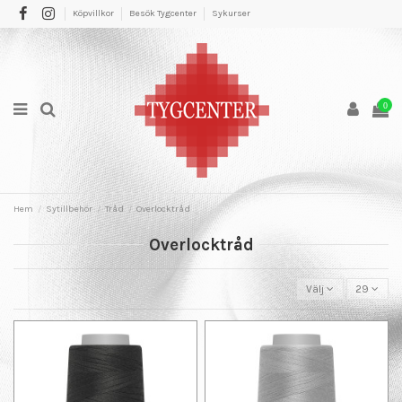
Köpvillkor
Besök Tygcenter
Sykurser
0
Hem
Sytillbehör
Tråd
Overlocktråd
Overlocktråd
Välj
29