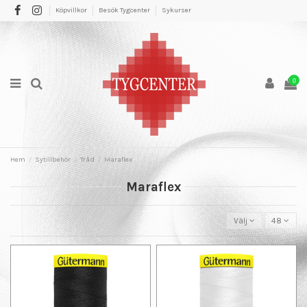
Köpvillkor
Besök Tygcenter
Sykurser
0
Hem
Sytillbehör
Tråd
Maraflex
Maraflex
Välj
48