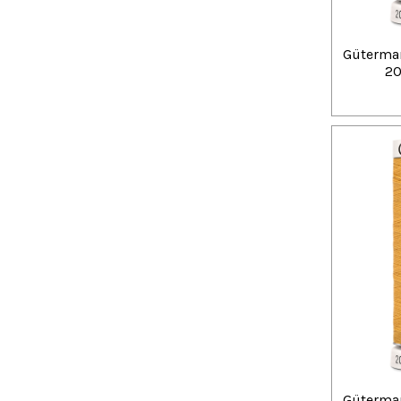
Güterman
20
Güterman