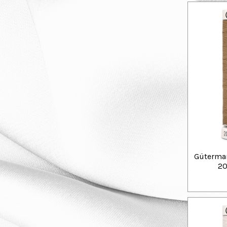
Güterman
20