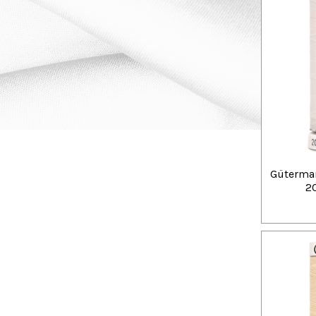
Güterman
20