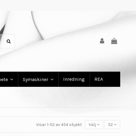
Inredning
REA
bete
Symaskiner
Visar 1-52 av 454 objekt
Välj
52