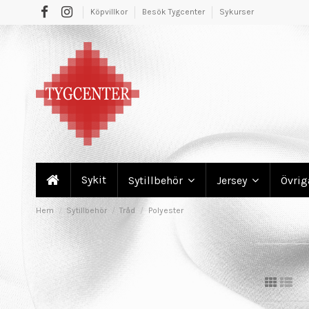
Köpvillkor
Besök Tygcenter
Sykurser
Sykit
Sytillbehör
Jersey
Övri
Hem
Sytillbehör
Tråd
Polyester