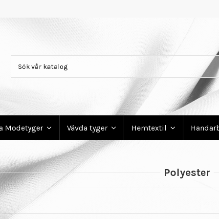
ga Modetyger
Vävda tyger
Hemtextil
Handar
Polyester