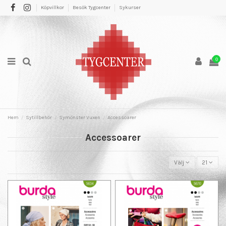
Köpvillkor
Besök Tygcenter
Sykurser
0
Hem
Sytillbehör
Symönster Vuxen
Accessoarer
Accessoarer
Välj
21