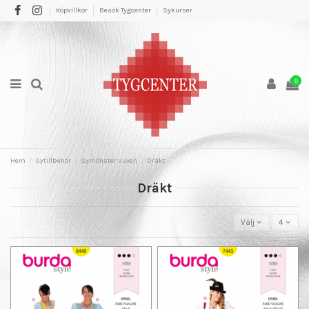
Köpvillkor
Besök Tygcenter
Sykurser
0
Hem
Sytillbehör
Symönster Vuxen
Dräkt
Dräkt
Välj
4