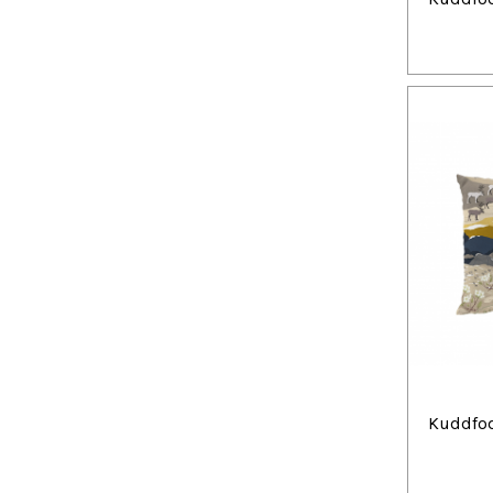
Kuddfod