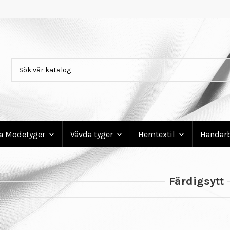
ga Modetyger
Vävda tyger
Hemtextil
Handar
Färdigsytt