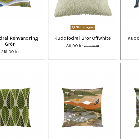
Slut i Lager
dral Renvandring
Kuddfodral Bror Offwhite
Kudd
Grön
39,00 kr
219,00 kr
219,00 kr