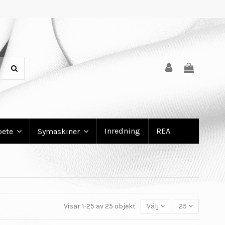
Inredning
REA
bete
Symaskiner
Visar 1-25 av 25 objekt
Välj
25