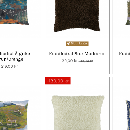
Slut i Lager
fodral Älgrike
Kuddfodral Bror Mörkbrun
Kudd
run/Orange
39,00 kr
219,00 kr
219,00 kr
-180,00 kr