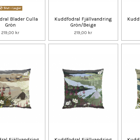
Slut i Lager
ral Blader Culla
Kuddfodral Fjällvandring
Kuddf
Grön
Grön/Beige
219,00 kr
219,00 kr
ral Fjällvandring
Kuddfodral Fjällvandring
Kuddf