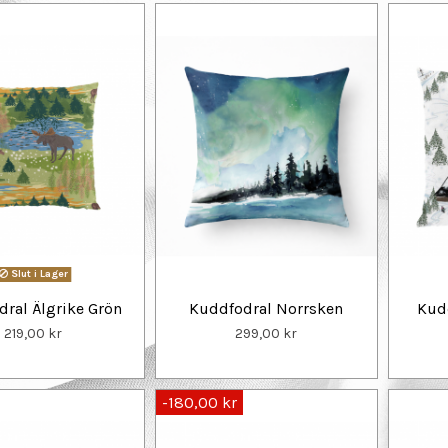
Slut i Lager
ral Älgrike Grön
Kuddfodral Norrsken
Kudd
219,00 kr
299,00 kr
-180,00 kr