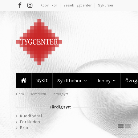
Köpvillkor
Besök Tygcenter
Sykurser
Sykit
Sytillbehör
Jersey
Övri
Hem
Hemtextil
Färdigsytt
Färdigsytt
Kuddfodral
Förkläden
Bror