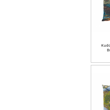
Kudd
B