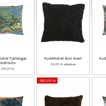
dral Fjällängar
Kuddfodral Bror Svart
Kud
Grå/Grön
39,00 kr
219,00 kr
219,00 kr
-180,00 kr