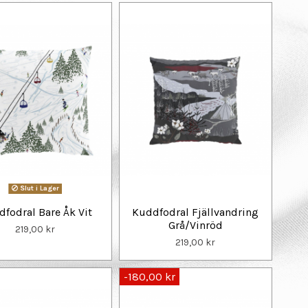
Slut i Lager
fodral Bare Åk Vit
Kuddfodral Fjällvandring
Grå/Vinröd
219,00 kr
219,00 kr
-180,00 kr