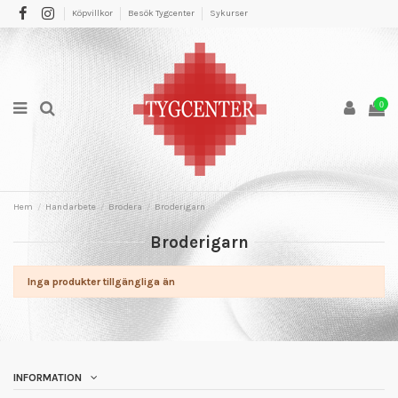
Köpvillkor
Besök Tygcenter
Sykurser
0
Hem
Handarbete
Brodera
Broderigarn
Broderigarn
Inga produkter tillgängliga än
INFORMATION