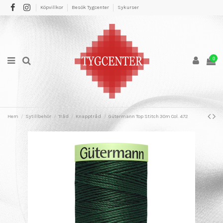
Köpvillkor
Besök Tygcenter
Sykurser
0
Hem
Sytillbehör
Tråd
Knapptråd
Gütermann Top Stitch 30m Col. 472