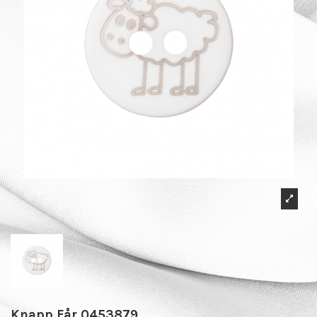
Knapp Får 0453879