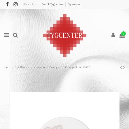
Köpvillkor
Besök Tygcenter
Sykurser
0
Hem
Sytillbehör
Knappar
Knappar
Knapp Får 0453879