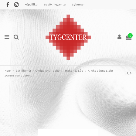
Köpvillkor
Besök Tygcenter
Sykurser
0
Hem
Sytillbehör
Övriga sytillbehör
Hakar & Lås
Klickspänne Light
20mm Transparent