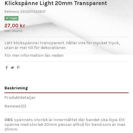
Klickspänne Light 20mm Transparent
Referens
2303311323657
I lager
27,00 kr
Inkl. moms
Lätt klickspänne i transparent. Håller inte för mycket tryck,
utan är mer till för dekorationer.
För mer information läs nedan
Beskrivning
Produktdetaljer
Reviews
(0)
OBS
spännets storlek är innermåttet där bandet ska löpa. Ett
spänne med storlek 20mm passar alltså för band som är max
20mm.