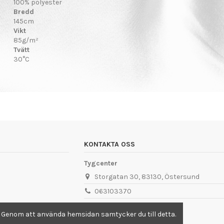
100% polyester
Bredd
145cm
Vikt
85g/m²
Tvätt
30°C
KONTAKTA OSS
Tygcenter
Storgatan 30, 83130, Östersund
063103370
info@tygcenter.se
. Genom att använda hemsidan samtycker du till detta.