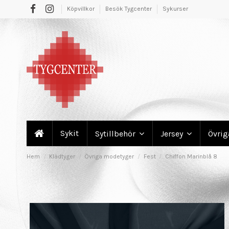
Köpvillkor
Besök Tygcenter
Sykurser
Sykit
Sytillbehör
Jersey
Övri
Hem
Klädtyger
Övriga modetyger
Fest
Chiffon Marinblå 8