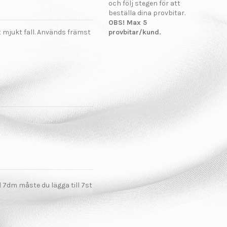
och följ stegen för att
beställa dina provbitar.
OBS! Max 5
 mjukt fall. Används främst
provbitar/kund.
el 7dm måste du lägga till 7st