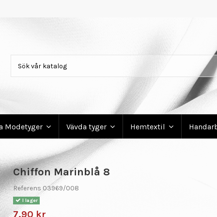
ga Modetyger
Vävda tyger
Hemtextil
Handar
Chiffon Marinblå 8
Referens
03969/008
I lager
7,90 kr