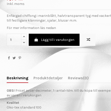
Inkl. moms
Enfärgad chiffong i marinblått, halvtransparent tyg med vackert
till festligare klänningar, sjalar, blusar m.m.
För mer information läs nedan
Lägg till i varukorgen
Beskrivning
Produktdetaljer
Reviews
(0)
OBS!
Priset avser decimeter, 1 i antal=1dm. Vill du köpa till exemp
av varan i varukorgen
Kvalitet
Öko-tex standard 100