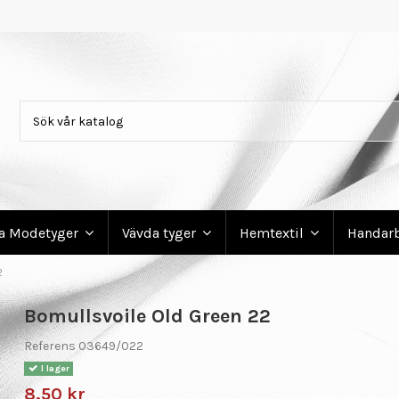
ga Modetyger
Vävda tyger
Hemtextil
Handar
2
Bomullsvoile Old Green 22
Referens
03649/022
I lager
8,50 kr