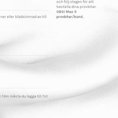
och följ stegen för att
beställa dina provbitar.
OBS! Max 5
ner eller klädsömnad av till
provbitar/kund.
el 7dm måste du lägga till 7st