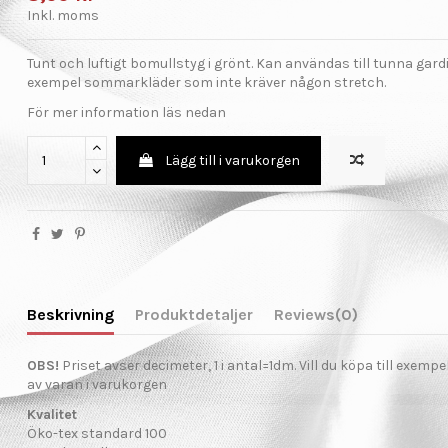
Inkl. moms
Tunt och luftigt bomullstyg i grönt. Kan användas till tunna gardi
exempel sommarkläder som inte kräver någon stretch.
För mer information läs nedan
Lägg till i varukorgen
Beskrivning
Produktdetaljer
Reviews
(0)
OBS!
Priset avser decimeter, 1 i antal=1dm. Vill du köpa till exemp
av varan i varukorgen
Kvalitet
Öko-tex standard 100