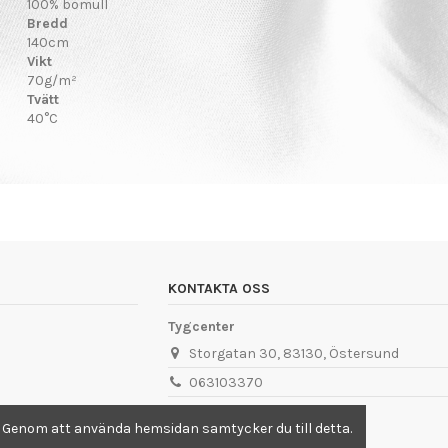
100% bomull
Bredd
140cm
Vikt
70g/m²
Tvätt
40°C
KONTAKTA OSS
Tygcenter
Storgatan 30, 83130, Östersund
063103370
info@tygcenter.se
. Genom att använda hemsidan samtycker du till detta.