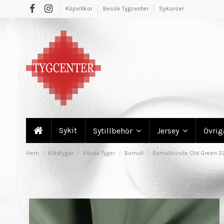
Köpvillkor
Besök Tygcenter
Sykurser
Sykit
Sytillbehör
Jersey
Övri
Hem
Klädtyger
Vävda Tyger
Bomull
Bomullsvoile Old Green 2