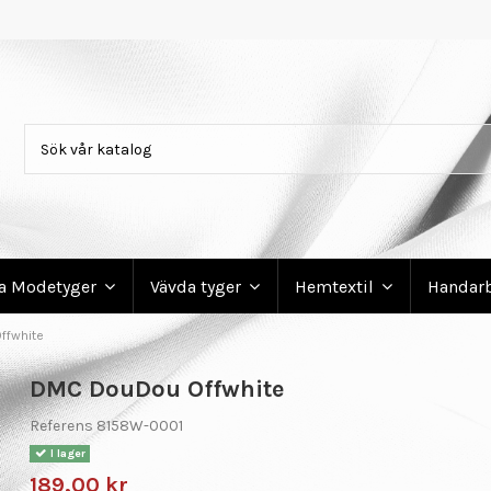
ga Modetyger
Vävda tyger
Hemtextil
Handar
ffwhite
DMC DouDou Offwhite
Referens
8158W-0001
I lager
189,00 kr