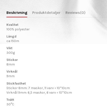
Beskrivning
Produktdetaljer
Reviews
(0)
Kvalitet
100% polyester
Längd
ca 150m
Vikt
300g
Stickor
8mm
Virknål
9mm
Stickfasthet
Stickor 8mm: 7 maskor, 11 varv = 10*10cm
Virknål 9mm: 6,5 maskor, 6 varv = 10*10cm
Tvätt
30°C