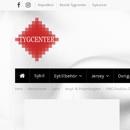
Köpvillkor
Besök Tygcenter
Sykurser
Sykit
Sytillbehör
Jersey
Övri
Hem
Handarbete
Garn
Akryl- & Polyestergarn
DMC DouDou O