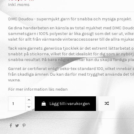
Inkl. moms
DMC Doudou - supermjukt garn för snabba och mysiga projekt.
Ge dina handarbeten en känsla av total mjukhet med DMC Doudo
sammetsgarn i 100% polyester är lika gosigt som det ser ut, vilket 
valet för allt från värmande vinteraccessoarer till de allra mjukas
Tack vare garnets generösa tjocklek är det extremt lättarbetat o
snabbt på stickorna, vilket för det idealiskt för dig som är nybörja
snabba resultat. På bara några timmar kan du skapa färdiga pla
Garnet är certifierat enligt oeko-tex standard 100, vilket innebär a
från skadliga ämnen. Du kan därför med trygghet använda det til
vuxna.
För mer information läs nedan
Lägg till i varukorgen