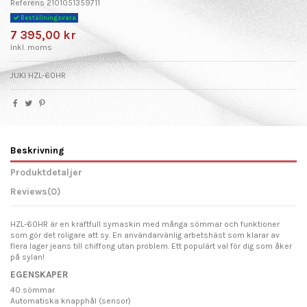
Referens
2101051359711
Beställningsvara
7 395,00 kr
Inkl. moms
JUKI HZL-60HR
Beskrivning
Produktdetaljer
Reviews
(0)
HZL-60HR är en kraftfull symaskin med många sömmar och funktioner
som gör det roligare att sy. En användarvänlig arbetshäst som klarar av
flera lager jeans till chiffong utan problem. Ett populärt val för dig som åker
på sylan!
EGENSKAPER
40 sömmar
Automatiska knapphål (sensor)