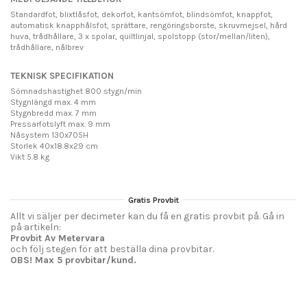
Standardfot, blixtlåsfot, dekorfot, kantsömfot, blindsömfot, knappfot,
automatisk knapphålsfot, sprättare, rengöringsborste, skruvmejsel, hård
huva, trådhållare, 3 x spolar, quiltlinjal, spolstopp (stor/mellan/liten),
trådhållare, nålbrev
TEKNISK SPECIFIKATION
Sömnadshastighet 800 stygn/min
Stygnlängd max. 4 mm
Stygnbredd max. 7 mm
Pressarfotslyft max. 9 mm
Nåsystem 130x705H
Storlek 40x18.8x29 cm
Vikt 5.8 kg
Gratis Provbit
Allt vi säljer per decimeter kan du få en gratis provbit på. Gå in
på artikeln:
Provbit Av Metervara
och följ stegen för att beställa dina provbitar.
OBS! Max 5 provbitar/kund.