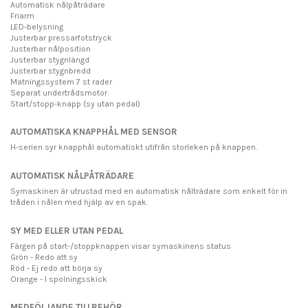
Automatisk nålpåträdare
Friarm
LED-belysning
Justerbar pressarfotstryck
Justerbar nålposition
Justerbar stygnlängd
Justerbar stygnbredd
Matningssystem 7 st rader
Separat undertrådsmotor
Start/stopp-knapp (sy utan pedal)
AUTOMATISKA KNAPPHÅL MED SENSOR
H-serien syr knapphål automatiskt utifrån storleken på knappen.
AUTOMATISK NÅLPÅTRÄDARE
Symaskinen är utrustad med en automatisk nålträdare som enkelt för in
tråden i nålen med hjälp av en spak.
SY MED ELLER UTAN PEDAL
Färgen på start-/stoppknappen visar symaskinens status
Grön - Redo att sy
Röd - Ej redo att börja sy
Orange - I spolningsskick
MEDFÖLJANDE TILLBEHÖR