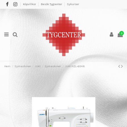
Köpvillkor
Besök Tygcenter
Sykurser
0
Hem
Symaskiner
JUKI
Symaskiner
JUKI HZL-60HR