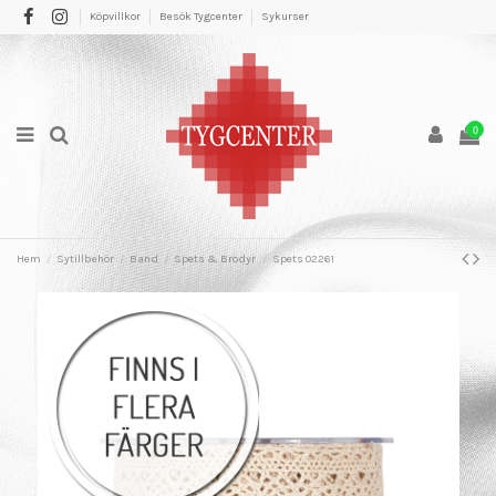
Köpvillkor
Besök Tygcenter
Sykurser
0
Hem
Sytillbehör
Band
Spets & Brodyr
Spets 02261