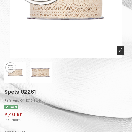
Spets 02261
Referens
641101312_3
I lager
2,40 kr
Inkl. moms
Spets 02261