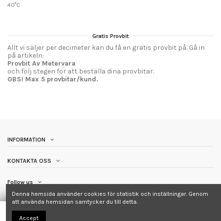
40°C
Gratis Provbit
Allt vi säljer per decimeter kan du få en gratis provbit på. Gå in
på artikeln:
Provbit Av Metervara
och följ stegen för att beställa dina provbitar.
OBS! Max 5 provbitar/kund.
INFORMATION
KONTAKTA OSS
Follow us
Denna hemsida använder cookies för statistik och inställningar. Genom
att använda hemsidan samtycker du till detta.
Lägg till i varukorgen
Accept