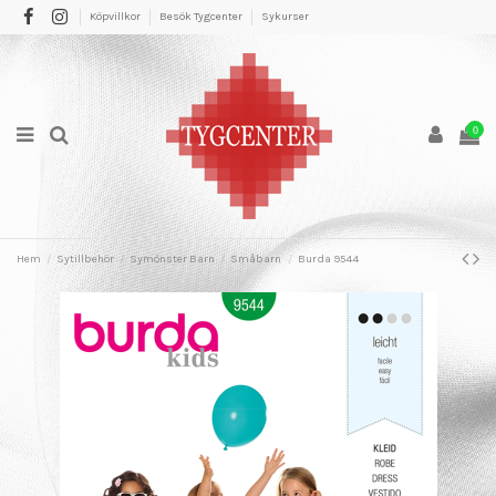
Köpvillkor
Besök Tygcenter
Sykurser
0
Hem
Sytillbehör
Symönster Barn
Småbarn
Burda 9544