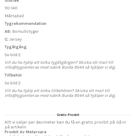
Storlek
110-140
Måttabell
Tygrekommendation
AB:
Bomullstyger
C:
Jersey
Tygåtgång
Se bild 2
Vill du ha hjälp att tolka tygåtgången? Skicka ett mail till
info@tygcenter.se med rubrik Burda 9544 så hjälper vi dig.
Tillbehör
Se bild 2
Vill du ha hjälp att tolka tillbehören? Skicka ett mail till
info@tygcenter.se med rubrik Burda 9544 så hjälper vi dig.
Gratis Provbit
Allt vi säljer per decimeter kan du få en gratis provbit på. Gå in
på artikeln:
Provbit Av Metervara