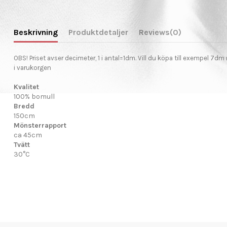
Beskrivning
Produktdetaljer
Reviews
(0)
OBS!
Priset avser decimeter, 1 i antal=1dm. Vill du köpa till exempel 7dm
i varukorgen
Kvalitet
100% bomull
Bredd
150cm
Mönsterrapport
ca 45cm
Tvätt
30°C