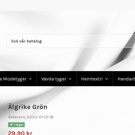
ga Modetyger
Vävda tyger
Hemtextil
Handar
Älgrike Grön
Referens
3333-01-01-18
I lager
29,90 kr