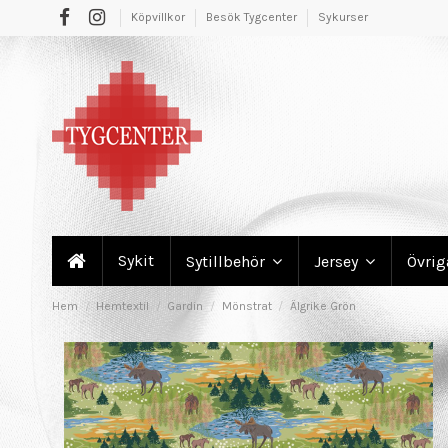
Köpvillkor
Besök Tygcenter
Sykurser
Sykit
Sytillbehör
Jersey
Övri
Hem
Hemtextil
Gardin
Mönstrat
Älgrike Grön