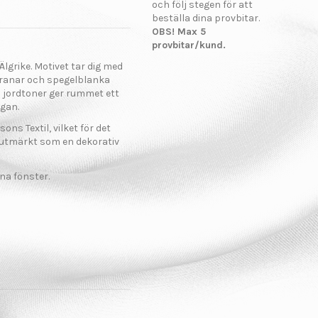
och följ stegen för att
beställa dina provbitar.
OBS! Max 5
provbitar/kund.
grike. Motivet tar dig med
 granar och spegelblanka
a jordtoner ger rummet ett
gan.
ons Textil, vilket för det
n utmärkt som en dekorativ
na fönster.