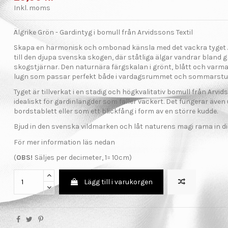
Inkl. moms
Älgrike Grön - Gardintyg i bomull från Arvidssons Textil
Skapa en harmonisk och ombonad känsla med det vackra tyget Äl
till den djupa svenska skogen, där ståtliga älgar vandrar bland
skogstjärnar. Den naturnära färgskalan i grönt, blått och varm
lugn som passar perfekt både i vardagsrummet och sommarstu
Tyget är tillverkat i en stadig och högkvalitativ bomull från Arvidss
idealiskt för gardinlängder som faller vackert. Det fungerar äve
bordstablett eller som ett blickfång i form av en större kudde.
Bjud in den svenska vildmarken och låt naturens magi rama in di
För mer information läs nedan
(
OBS!
Säljes per decimeter, 1= 10cm)
Lägg till i varukorgen