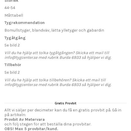
Storlek
44-54
Måttabell
Tygrekommendation
Bomullstyger, blandväv, lätta ylletyger och gabardin
Tygåtgång
Se bild 2
Vill du ha hjälp att tolka tygåtgången? Skicka ett mail till
info@tygcenter.se med rubrik Burda 6933 så hjälper vi dig.
Tillbehör
Se bild 2
Vill du ha hjälp att tolka tillbehören? Skicka ett mail till
info@tygcenter.se med rubrik Burda 6933 så hjälper vi dig.
Gratis Provbit
Allt vi säljer per decimeter kan du få en gratis provbit på. Gå in
på artikeln:
Provbit Av Metervara
och följ stegen för att beställa dina provbitar.
OBS! Max 5 provbitar/kund.