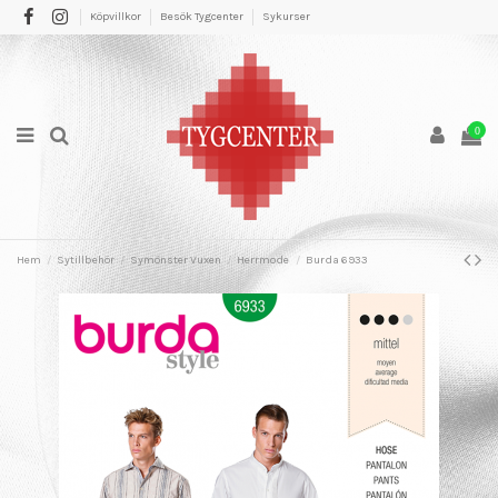
Köpvillkor
Besök Tygcenter
Sykurser
0
Hem
Sytillbehör
Symönster Vuxen
Herrmode
Burda 6933