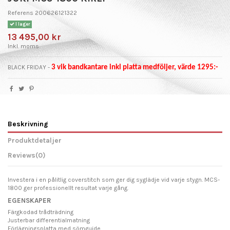
Referens
200626121322
I lager
13 495,00 kr
Inkl. moms
BLACK FRIDAY -
3 vik bandkantare inkl platta medföljer, värde 1295:-
Beskrivning
Produktdetaljer
Reviews
(0)
Investera i en pålitlig coverstitch som ger dig syglädje vid varje stygn. MCS-
1800 ger professionellt resultat varje gång.
EGENSKAPER
Färgkodad trådträdning
Justerbar differentialmatning
Förlägningsplatta med sömguide