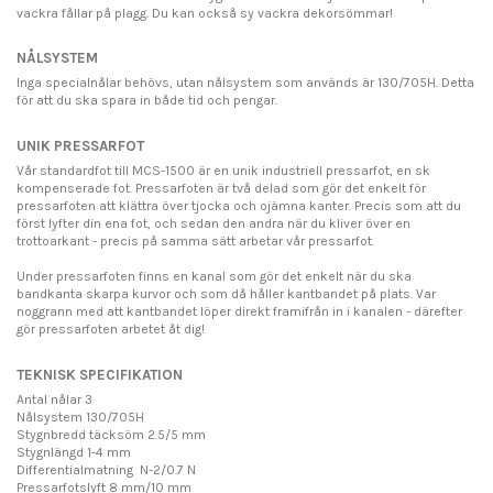
vackra fållar på plagg. Du kan också sy vackra dekorsömmar!
NÅLSYSTEM
Inga specialnålar behövs, utan nålsystem som används är 130/705H. Detta
för att du ska spara in både tid och pengar.
UNIK PRESSARFOT
Vår standardfot till MCS-1500 är en unik industriell pressarfot, en sk
kompenserade fot. Pressarfoten är två delad som gör det enkelt för
pressarfoten att klättra över tjocka och ojämna kanter. Precis som att du
först lyfter din ena fot, och sedan den andra när du kliver över en
trottoarkant - precis på samma sätt arbetar vår pressarfot.
Under pressarfoten finns en kanal som gör det enkelt när du ska
bandkanta skarpa kurvor och som då håller kantbandet på plats. Var
noggrann med att kantbandet löper direkt framifrån in i kanalen - därefter
gör pressarfoten arbetet åt dig!
TEKNISK SPECIFIKATION
Antal nålar 3
Nålsystem 130/705H
Stygnbredd täcksöm 2.5/5 mm
Stygnlängd 1-4 mm
Differentialmatning N-2/0.7 N
Pressarfotslyft 8 mm/10 mm