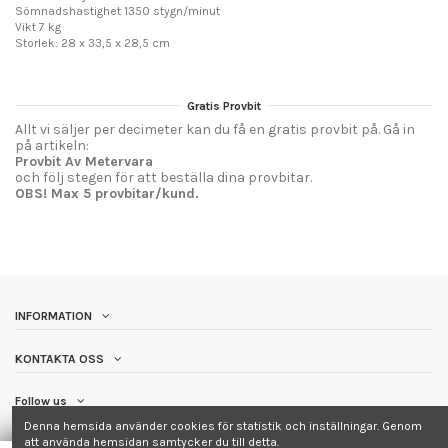
Sömnadshastighet 1350 stygn/minut
Vikt 7 kg
Storlek: 28 x 33,5 x 28,5 cm
Gratis Provbit
Allt vi säljer per decimeter kan du få en gratis provbit på. Gå in
på artikeln:
Provbit Av Metervara
och följ stegen för att beställa dina provbitar.
OBS! Max 5 provbitar/kund.
INFORMATION
KONTAKTA OSS
Follow us
Denna hemsida använder cookies för statistik och inställningar. Genom
att använda hemsidan samtycker du till detta.