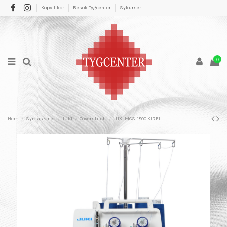
Köpvillkor
Besök Tygcenter
Sykurser
0
Hem
Symaskiner
JUKI
Coverstitch
JUKI MCS-1800 KIREI