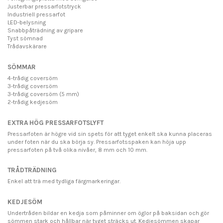
Justerbar pressarfotstryck
Industriell pressarfot
LED-belysning
Snabbpåträdning av gripare
Tyst sömnad
Trådavskärare
SÖMMAR
4-trådig coversöm
3-trådig coversöm
3-trådig coversöm (5 mm)
2-trådig kedjesöm
EXTRA HÖG PRESSARFOTSLYFT
Pressarfoten är högre vid sin spets för att tyget enkelt ska kunna placeras
under foten när du ska börja sy. Pressarfotsspaken kan höja upp
pressarfoten på två olika nivåer, 8 mm och 10 mm.
TRÅDTRÄDNING
Enkel att trä med tydliga färgmarkeringar.
KEDJESÖM
Undertråden bildar en kedja som påminner om öglor på baksidan och gör
sömmen stark och hållbar när tyget sträcks ut. Kedjesömmen skapar