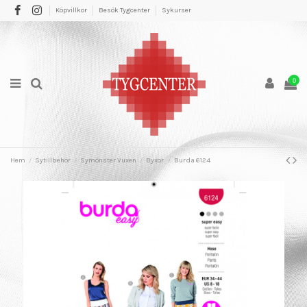
Köpvillkor
Besök Tygcenter
Sykurser
0
Hem
Sytillbehör
Symönster Vuxen
Byxor
Burda 6124