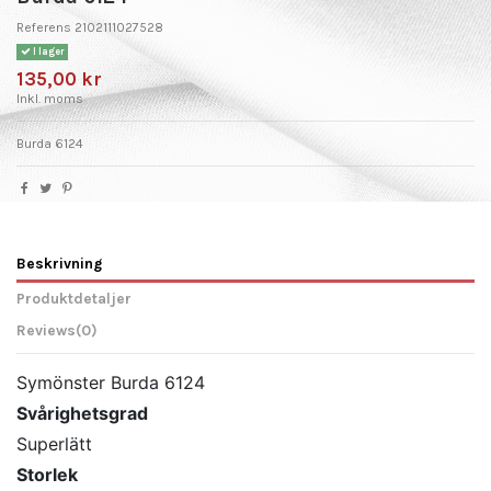
Referens
2102111027528
I lager
135,00 kr
Inkl. moms
Burda 6124
Beskrivning
Produktdetaljer
Reviews
(0)
Symönster Burda 6124
Svårighetsgrad
Superlätt
Storlek